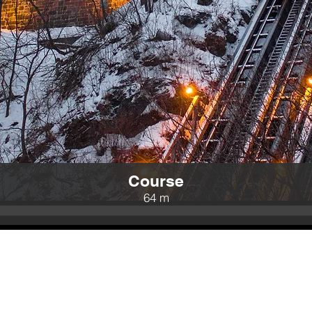
Course
64 m
Bienvenue!
culaire est ouvert durant tou