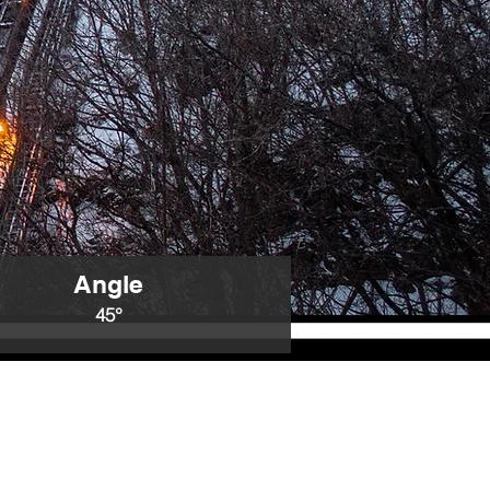
Angle
45°
te
l'année